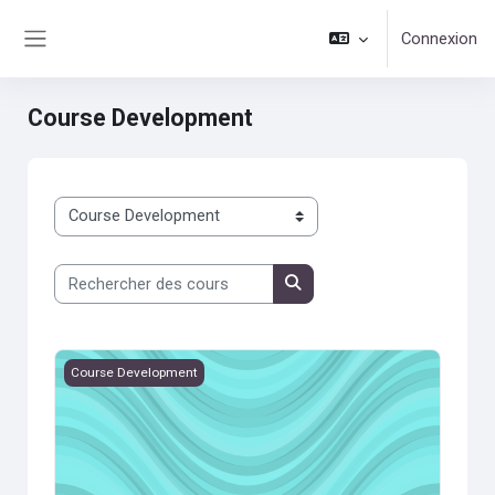
Passer au contenu principal
Connexion
Panneau latéral
Course Development
Catégories de cours
Rechercher des cours
Rechercher des cours
Module 3
Course Development