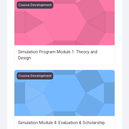
Simulation Program Module 1: Theory and Design
Course Development
Simulation Program Module 1: Theory and
Design
Simulation Module 4: Evaluation &amp; Scholarship
Course Development
Simulation Module 4: Evaluation & Scholarship