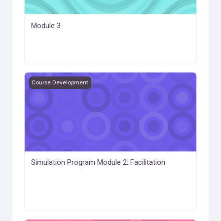
Module 3
Simulation Program Module 2: Facilitation
Course Development
Simulation Program Module 2: Facilitation